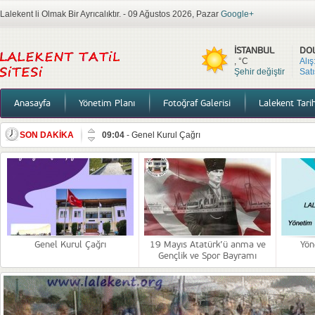
Lalekent li Olmak Bir Ayrıcalıktır. - 09 Ağustos 2026, Pazar
Google+
İSTANBUL
DO
, °C
Alış
Şehir değiştir
Satı
Anasayfa
Yönetim Planı
Fotoğraf Galerisi
Lalekent Tari
SON DAKİKA
09:04
-
Genel Kurul Çağrı
13:46
-
19 Mayıs Atatürk’ü anma ve Gençlik ve Spor Ba
18:39
-
Yönetim,Bilgilendirme
15:08
-
Duyuru
12:17
-
2026 Mutlu Yıllar
22:57
-
Bilgilendirme 27.11.2025
Genel Kurul Çağrı
19 Mayıs Atatürk’ü anma ve
Yön
Gençlik ve Spor Bayramı
14:43
-
Lalekent sitesi Denetim ve Faaliyet raporları
12:01
-
10 Kasım