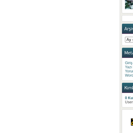
Arşi
Arşiv
Met
Giriş
Yazı
Yoru
Word
Kiml
0 Kul
User