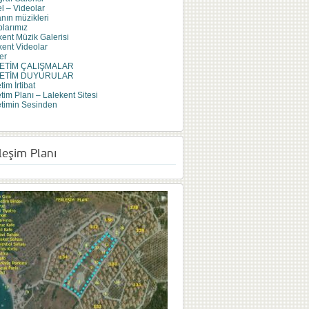
l – Videolar
anın müzikleri
plarımız
kent Müzik Galerisi
kent Videolar
er
ETİM ÇALIŞMALAR
ETİM DUYURULAR
im İrtibat
tim Planı – Lalekent Sitesi
timin Sesinden
leşim Planı