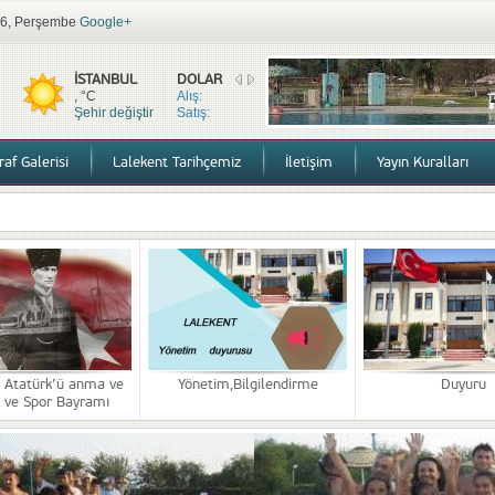
2026, Perşembe
Google+
İSTANBUL
DOLAR
, °C
Alış:
Şehir değiştir
Satış:
af Galerisi
Lalekent Tarihçemiz
İletişim
Yayın Kuralları
lar
 27.11.2025
i Denetim ve Faaliyet raporları
ağrı
ürk’ü anma ve Gençlik ve Spor Bayramı
 Atatürk’ü anma ve
Yönetim,Bilgilendirme
Duyuru
k ve Spor Bayramı
lendirme