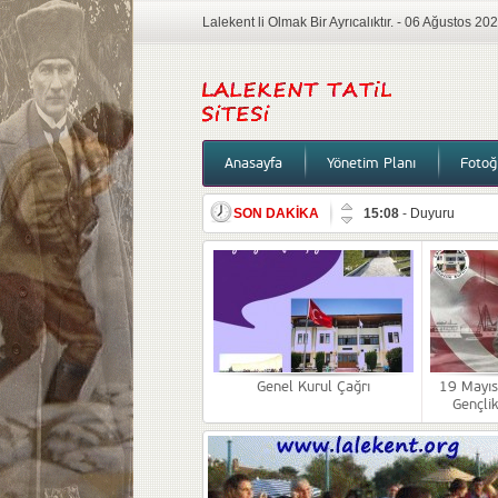
Lalekent li Olmak Bir Ayrıcalıktır. - 06 Ağustos 
Anasayfa
Yönetim Planı
Fotoğr
SON DAKİKA
12:17
-
2026 Mutlu Yıl
22:57
-
Bilgilendirme
14:43
-
Lalekent sites
12:01
-
10 Kasım
09:04
-
Genel Kurul Ç
13:46
-
19 Mayıs Atat
Genel Kurul Çağrı
19 Mayıs
Gençli
18:39
-
Yönetim,Bilgi
15:08
-
Duyuru