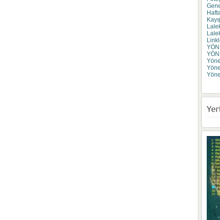
Gene
Haft
Kayı
Lale
Lale
Linkl
YÖN
YÖN
Yönet
Yöne
Yöne
Yer