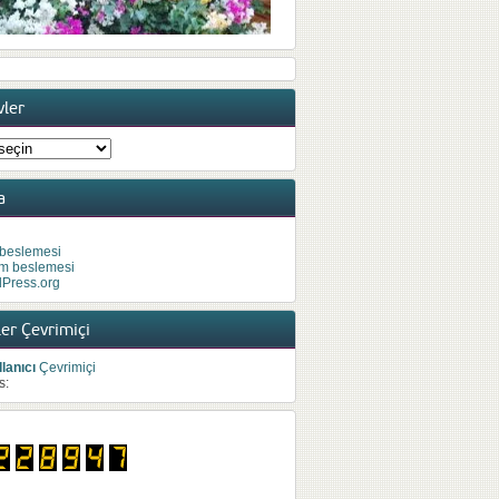
vler
ler
a
 beslemesi
m beslemesi
Press.org
er Çevrimiçi
lanıcı
Çevrimiçi
s: