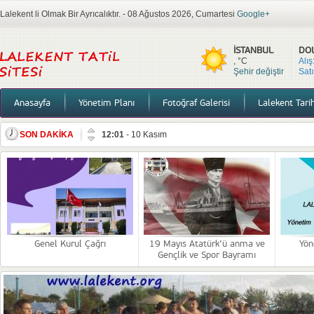
Lalekent li Olmak Bir Ayrıcalıktır. - 08 Ağustos 2026, Cumartesi
Google+
İSTANBUL
DO
, °C
Alış
Şehir değiştir
Satı
Anasayfa
Yönetim Planı
Fotoğraf Galerisi
Lalekent Tari
SON DAKİKA
12:01
-
10 Kasım
09:04
-
Genel Kurul Çağrı
13:46
-
19 Mayıs Atatürk’ü anma ve Gençlik ve Spor Ba
18:39
-
Yönetim,Bilgilendirme
15:08
-
Duyuru
12:17
-
2026 Mutlu Yıllar
Genel Kurul Çağrı
19 Mayıs Atatürk’ü anma ve
Yön
Gençlik ve Spor Bayramı
22:57
-
Bilgilendirme 27.11.2025
14:43
-
Lalekent sitesi Denetim ve Faaliyet raporları