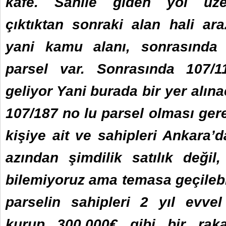
kafe. Sahile giden yol üze
çıktıktan sonraki alan hali ara
yani kamu alanı, sonrasında
parsel var. Sonrasında 107/1
geliyor Yani burada bir yer alı
107/187 no lu parsel olması gere
kişiye ait ve sahipleri Ankara’
azından şimdilik satılık değil,
bilemiyoruz ama temasa geçilebil
parselin sahipleri 2 yıl evve
kurup 300.000€ gibi bir raka