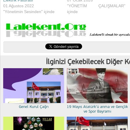
01 Ağustos 2022
"YÖNETİM ÇALIŞMALAR"
"Yönetimin Sesinden" içinde
içinde
İlginizi Çekebilecek Diğer 
Genel Kurul Çağrı
19 Mayıs Atatürk’ü anma ve Gençlik
ve Spor Bayramı