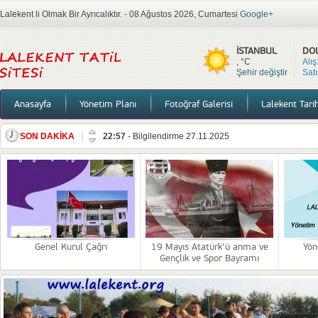
Lalekent li Olmak Bir Ayrıcalıktır. - 08 Ağustos 2026, Cumartesi
Google+
İSTANBUL
DO
, °C
Alış
Şehir değiştir
Satı
Anasayfa
Yönetim Planı
Fotoğraf Galerisi
Lalekent Tari
22:57
-
Bilgilendirme 27.11.2025
SON DAKİKA
14:43
-
Lalekent sitesi Denetim ve Faaliyet raporları
12:01
-
10 Kasım
09:04
-
Genel Kurul Çağrı
13:46
-
19 Mayıs Atatürk’ü anma ve Gençlik ve Spor Ba
18:39
-
Yönetim,Bilgilendirme
Genel Kurul Çağrı
19 Mayıs Atatürk’ü anma ve
Yön
15:08
-
Duyuru
Gençlik ve Spor Bayramı
12:17
-
2026 Mutlu Yıllar