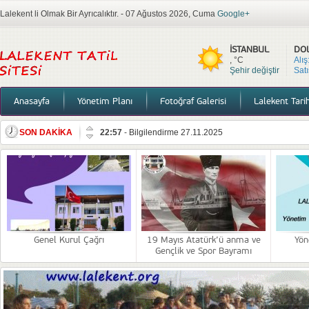
Lalekent li Olmak Bir Ayrıcalıktır. - 07 Ağustos 2026, Cuma
Google+
İSTANBUL
DO
, °C
Alış
Şehir değiştir
Satı
Anasayfa
Yönetim Planı
Fotoğraf Galerisi
Lalekent Tari
22:57
-
Bilgilendirme 27.11.2025
SON DAKİKA
14:43
-
Lalekent sitesi Denetim ve Faaliyet raporları
12:01
-
10 Kasım
09:04
-
Genel Kurul Çağrı
13:46
-
19 Mayıs Atatürk’ü anma ve Gençlik ve Spor Ba
18:39
-
Yönetim,Bilgilendirme
Genel Kurul Çağrı
19 Mayıs Atatürk’ü anma ve
Yön
15:08
-
Duyuru
Gençlik ve Spor Bayramı
12:17
-
2026 Mutlu Yıllar