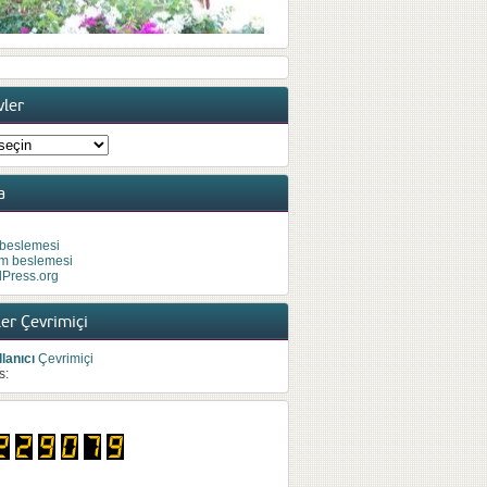
vler
ler
a
 beslemesi
m beslemesi
Press.org
er Çevrimiçi
lanıcı
Çevrimiçi
s: