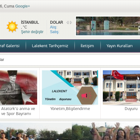
2026, Cuma
Google+
İSTANBUL
DOLAR
, °C
Alış:
Şehir değiştir
Satış:
af Galerisi
Lalekent Tarihçemiz
İletişim
Yayın Kuralları
 27.11.2025
i Denetim ve Faaliyet raporları
ağrı
ürk’ü anma ve Gençlik ve Spor Bayramı
lendirme
 Atatürk’ü anma ve
Yönetim,Bilgilendirme
Duyuru
k ve Spor Bayramı
lar