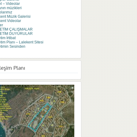
l – Videolar
anın müzikleri
plarımız
kent Müzik Galerisi
kent Videolar
er
ETİM ÇALIŞMALAR
ETİM DUYURULAR
im İrtibat
tim Planı – Lalekent Sitesi
timin Sesinden
leşim Planı