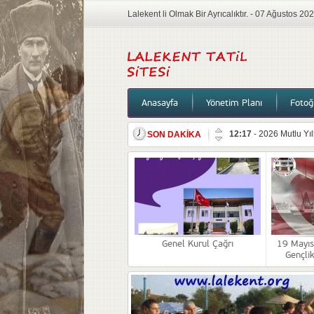
Lalekent li Olmak Bir Ayrıcalıktır. - 07 Ağustos 
Anasayfa
Yönetim Planı
Fotoğr
SON DAKİKA
22:57
-
Bilgilendirme
14:43
-
Lalekent sites
12:01
-
10 Kasım
09:04
-
Genel Kurul Ç
13:46
-
19 Mayıs Atat
18:39
-
Yönetim,Bilgi
Genel Kurul Çağrı
19 Mayıs
Gençli
15:08
-
Duyuru
12:17
-
2026 Mutlu Yıl