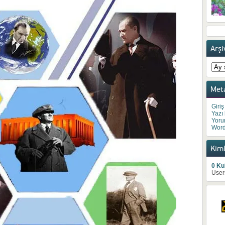
Arşi
Arşiv
Met
Giriş
Yazı
Yoru
Word
Kiml
0 Kul
User