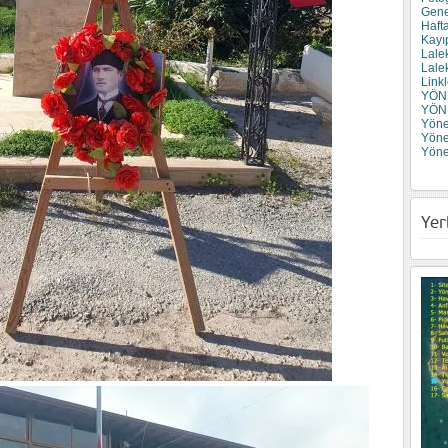
Gene
Haft
Kayı
Lale
Lale
Linkl
YÖN
YÖN
Yönet
Yöne
Yöne
Yer