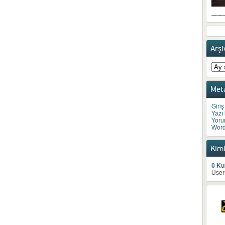
Arşi
Arşiv
Met
Giriş
Yazı
Yoru
Word
Kiml
0 Kul
User