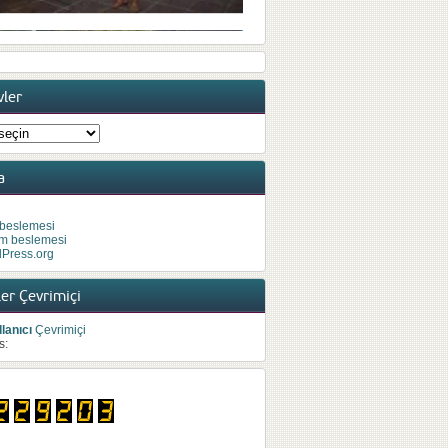
vler
ler
a
 beslemesi
m beslemesi
Press.org
er Çevrimiçi
lanıcı
Çevrimiçi
s: