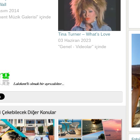
all
asım 2014
kent Müzik Galerisi" içinde
Tina Turner – What’s Love
03 Haziran 2023
"Genel - Videolar" içinde
zi Çekebilecek Diğer Konular
Fotoğ