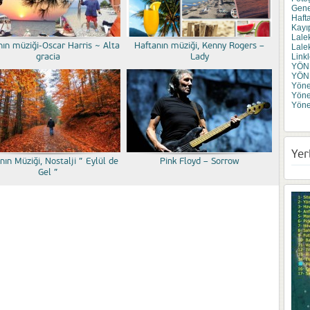
Gene
Haft
Kayı
Lale
nın müziği-Oscar Harris ~ Alta
Haftanın müziği, Kenny Rogers –
Lale
gracia
Lady
Linkl
YÖN
YÖN
Yönet
Yöne
Yöne
Yer
nın Müziği, Nostalji ” Eylül de
Pink Floyd – Sorrow
Gel ”