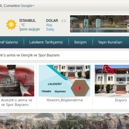
026, Cumartesi
Google+
İSTANBUL
DOLAR
, °C
Alış:
Şehir değiştir
Satış:
af Galerisi
Lalekent Tarihçemiz
İletişim
Yayın Kuralları
ürk’ü anma ve Gençlik ve Spor Bayramı
lendirme
lar
 27.11.2025
i Denetim ve Faaliyet raporları
 Atatürk’ü anma ve
Yönetim,Bilgilendirme
Duyuru
k ve Spor Bayramı
ağrı