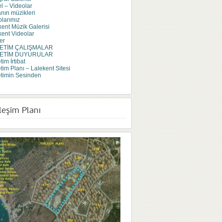
l – Videolar
anın müzikleri
plarımız
kent Müzik Galerisi
kent Videolar
er
ETİM ÇALIŞMALAR
ETİM DUYURULAR
im İrtibat
tim Planı – Lalekent Sitesi
timin Sesinden
leşim Planı