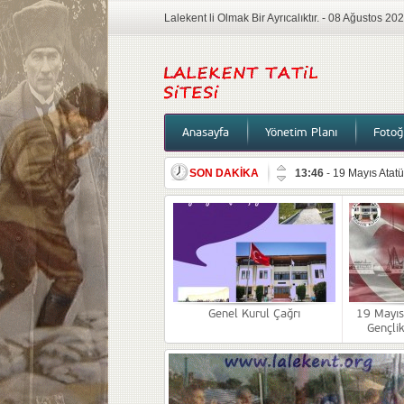
Lalekent li Olmak Bir Ayrıcalıktır. - 08 Ağustos 2
Anasayfa
Yönetim Planı
Fotoğr
SON DAKİKA
13:46
-
19 Mayıs Atat
18:39
-
Yönetim,Bilgi
15:08
-
Duyuru
12:17
-
2026 Mutlu Yıl
22:57
-
Bilgilendirme
14:43
-
Lalekent sites
Genel Kurul Çağrı
19 Mayıs
Gençli
12:01
-
10 Kasım
09:04
-
Genel Kurul Ç