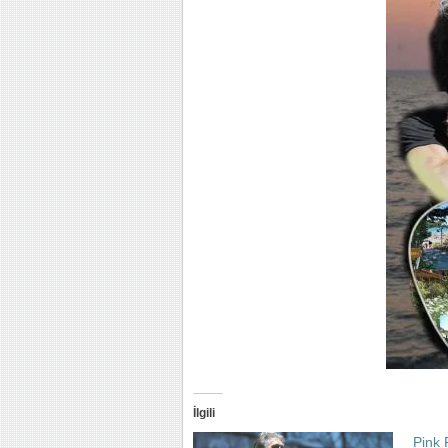
İlgili
Pink 