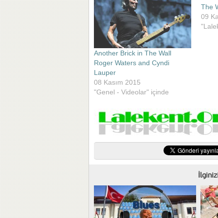
The W
09 K
"Lale
Another Brick in The Wall
Roger Waters and Cyndi
Lauper
08 Kasım 2015
"Genel - Videolar" içinde
İlgini